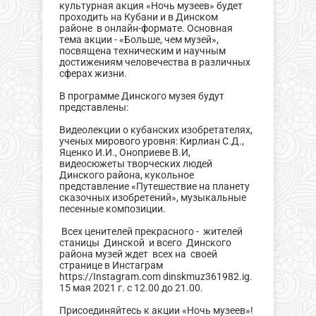
культурная акция «Ночь музеев» будет
проходить на Кубани и в Динском
районе в онлайн-формате. Основная
тема акции - «Больше, чем музей»,
посвящена техническим и научным
достижениям человечества в различных
сферах жизни.
В программе Динского музея будут
представлены:
Видеолекции о кубанских изобретателях,
ученых мирового уровня: Кирлиан С.Д.,
Яценко И.И., Оноприеве В.И,
видеосюжеты​ творческих людей
Динского района, кукольное
представление «Путешествие на планету
сказочных изобретений», музыкальные
песенные композиции.
​ Всех ценителей прекрасного - жителей
станицы Динской и всего Динского
района музей ждет всех на своей
странице в Инстаграм
https://Instagram.com dinskmuz361982.ig.
15 мая 2021 г. с 12.00 до 21.00.
Присоединяйтесь к акции «Ночь музеев»!