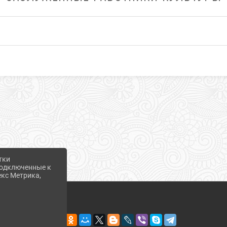
тки
 подключенные к
екс Метрика,