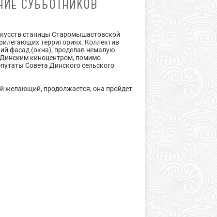
НИЕ СУББОТНИКОВ
искусств станицы Старомышастовской
 прилегающих территориях. Коллектив
ий фасад (окна), проделав немалую
м Динским киноцентром, помимо
епутаты Совета Динского сельского
й желающий, продолжается, она пройдет