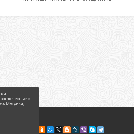
тки
 подключенные к
екс Метрика,