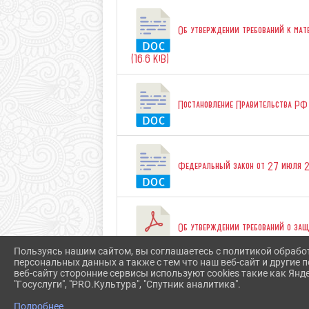
Об утверждении требований к мат
(16.6 KiB)
Постановление Правительства РФ о
Федеральный закон от 27 июля 2
Об утверждении требований о защ
Пользуясь нашим сайтом, вы соглашаетесь с политикой обрабо
персональных данных а также с тем что наш веб-сайт и другие
Скачать все
веб-сайту сторонние сервисы используют cookies такие как Янд
"Госуслуги", "PRO.Культура", "Спутник аналитика".
Подробнее