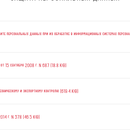
те персональных данных при их обработке в информационных системах персонал
т 15 сентября 2008 г. N 687 (18.8 KiB)
хническому и экспортному контролю (619.4 KiB)
014 г. N 378 (46.5 KiB)