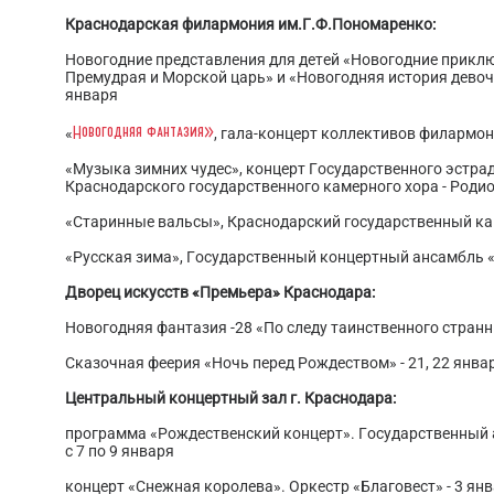
Краснодарская филармония им.Г.Ф.Пономаренко:
Новогодние представления для детей «Новогодние прикл
Премудрая и Морской царь» и «Новогодняя история девочк
января
Новогодняя фантазия»
«
, гала-концерт коллективов филармон
«Музыка зимних чудес», концерт Государственного эстра
Краснодарского государственного камерного хора - Родио
«Старинные вальсы», Краснодарский государственный ка
«Русская зима», Государственный концертный ансамбль 
Дворец искусств «Премьера» Краснодара:
Новогодняя фантазия -28 «По следу таинственного странни
Сказочная феерия «Ночь перед Рождеством» - 21, 22 янв
Центральный концертный зал г. Краснодара:
программа
«Рождественский концерт». Государственный 
с 7 по 9 января
концерт «Снежная королева». Оркестр «Благовест» - 3 ян