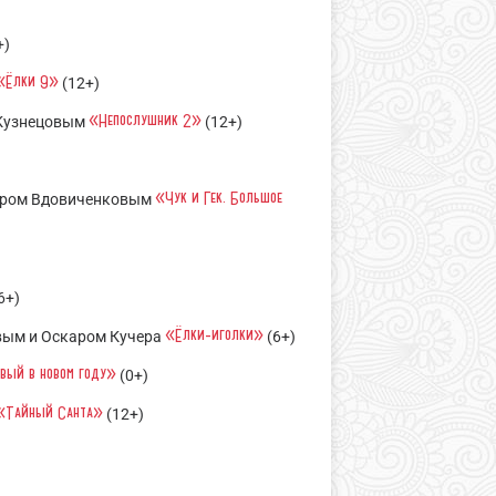
+)
«Ёлки 9»
(12+)
«Непослушник 2»
 Кузнецовым
(12+)
«Чук и Гек. Большое
миром Вдовиченковым
6+)
«Ёлки-иголки»
вым и Оскаром Кучера
(6+)
рвый в новом году»
(0+)
«Тайный Санта»
(12+)