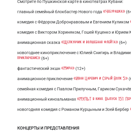
Смотрите по Пушкинской карте в кинотеатрах Кубани:
«Чебурашка»
главный семейный блокбастер Нового года
(6
комедия с Фёдором Добронравовым и Евгением Куликом
комедия с Виктором Хориняком, Гошей Куценко и Юрием
«Щелкунчик и волшебная флейта»
анимационная сказка
(6+)
новогоднее киноприключение с Юлией Снигирь и Влади
приключение»
(6+)
«Мира»
фантастический экшн
(12+)
«Иван Царевич и Серый Волк 5»
анимационное приключение
(
семейная комедия с Павлом Прилучным, Гариком Сукачё
«МУЛЬТ в кино. Выпуск 151: Пе
анимационный киноальманах
новогодняя комедия с Романом Курцыным и Зоей Бербер
КОНЦЕРТЫ И ПРЕДСТАВЛЕНИЯ