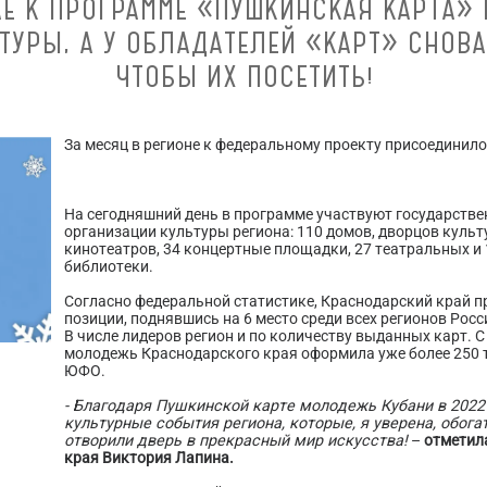
АЕ К ПРОГРАММЕ «ПУШКИНСКАЯ КАРТА»
УРЫ, А У ОБЛАДАТЕЛЕЙ «КАРТ» СНОВА
ЧТОБЫ ИХ ПОСЕТИТЬ!
За месяц в регионе к федеральному проекту присоединил
На сегодняшний день в программе участвуют государств
организации культуры региона: 110 домов, дворцов культу
кинотеатров, 34 концертные площадки, 27 театральных и
библиотеки.
Согласно федеральной статистике, Краснодарский край
позиции, поднявшись на 6 место среди всех регионов Росс
В числе лидеров регион и по количеству выданных карт.
молодежь Краснодарского края оформила уже более 250 тыс
ЮФО.
- Благодаря Пушкинской карте молодежь Кубани в 2022
культурные события региона, которые, я уверена, обога
отворили дверь в прекрасный мир искусства!
–
отметил
края Виктория Лапина.