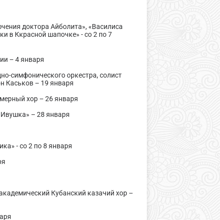
ючения доктора Айболита», «Василиса
и в Ккрасной шапочке» - со 2 по 7
ии – 4 января
дно-симфонического оркестра, солист
н Каськов – 19 января
мерный хор – 26 января
«Ивушка» – 28 января
ка» - со 2 по 8 января
аря
академический Кубанский казачий хор –
варя