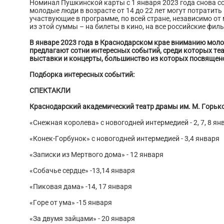
Номинал Пушкинской карты с 1 января 2023 года снова со
молодые люди в возрасте от 14 до 22 лет могут потратить
участвующие в программе, по всей стране, независимо от
из этой суммы – на билеты в кино, на все российские фил
В январе 2023 года в Краснодарском крае вниманию мол
предлагают сотни интересных событий, среди которых т
выставки и концерты, большинство из которых посвящено
Подборка интересных событий:
СПЕКТАКЛИ
Краснодарский академический театр драмы им. М. Горько
«Снежная королева» с новогодней интермедией - 2, 7, 8 ян
«Конек-Горбунок» с новогодней интермедией - 3,4 января
«Записки из Мертвого дома» - 12 января
«Собачье сердце» -13,14 января
«Пиковая дама» -14, 17 января
«Горе от ума» -15 января
«За двумя зайцами» - 20 января