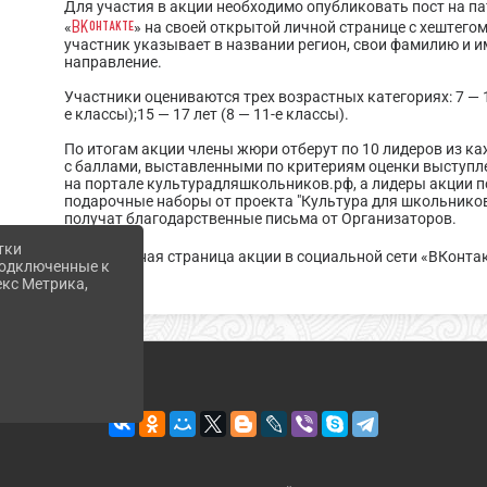
Для участия в акции необходимо опубликовать пост на п
ВКонтакте
«
» на своей открытой личной странице с хештего
участник указывает в названии регион, свои фамилию и и
направление.
Участники оцениваются трех возрастных категориях: 7 — 10 
е классы);15 — 17 лет (8 — 11-е классы).
По итогам акции члены жюри отберут по 10 лидеров из ка
с баллами, выставленными по критериям оценки выступл
на портале культурадляшкольников.рф, а лидеры акции п
подарочные наборы от проекта "Культура для школьников
получат благодарственные письма от Организаторов.
тки
Официальная страница акции в социальной сети «ВКонта
 подключенные к
екс Метрика,