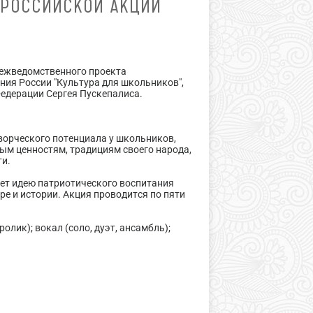
ЕРОССИЙСКОЙ АКЦИИ
 межведомственного проекта
ия России "Культура для школьников",
едерации Сергея Пускепалиса.
творческого потенциала у школьников,
ым ценностям, традициям своего народа,
ти.
гает идею патриотического воспитания
ре и истории. Акция проводится по пяти
олик); вокал (соло, дуэт, ансамбль);