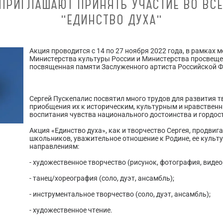
ПРИГЛАШАЮТ ПРИНЯТЬ УЧАСТИЕ ВО ВС
"ЕДИНСТВО ДУХА"
Акция проводится с 14 по 27 ноября 2022 года, в рамках
Министерства культуры России и Министерства просвещен
посвященная памяти Заслуженного артиста Российской Ф
Сергей Пускепалис посвятил много трудов для развития 
приобщения их к историческим, культурным и нравственн
воспитания чувства национального достоинства и гордос
Акция «Единство духа», как и творчество Сергея, продви
школьников, уважительное отношение к Родине, ее культу
направлениям:
- художественное творчество (рисунок, фотография, видеор
- танец/хореография (соло, дуэт, ансамбль);
- инструментальное творчество (соло, дуэт, ансамбль);
- художественное чтение.