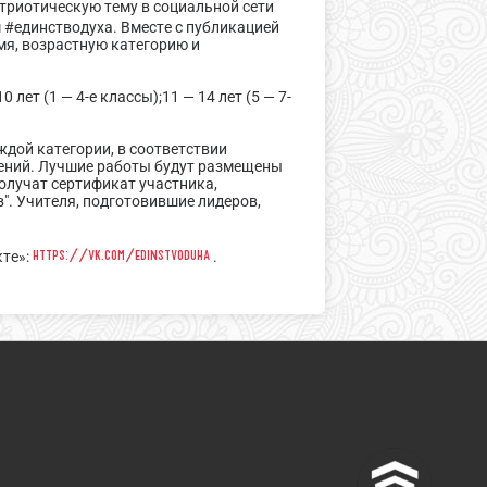
атриотическую тему в социальной сети
м #единстводуха. Вместе с публикацией
мя, возрастную категорию и
лет (1 — 4-е классы);11 — 14 лет (5 — 7-
ждой категории, в соответствии
ений. Лучшие работы будут размещены
олучат сертификат участника,
". Учителя, подготовившие лидеров,
https://vk.com/edinstvoduha
кте»:
.
^