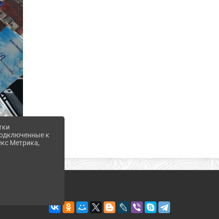
тки
 подключенные к
екс Метрика,